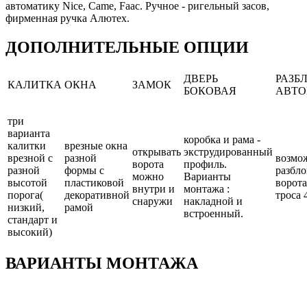
автоматику Nice, Came, Faac. Ручное - ригельный засов,
фирменная ручка Алютех.
ДОПОЛНИТЕЛЬНЫЕ ОПЦИИ
ДВЕРЬ
РАЗБ
КАЛИТКА
ОКНА
ЗАМОК
БОКОВАЯ
АВТО
три
варианта
коробка и рама -
калитки
врезные окна
открывать
экструдированный
врезной с
разной
возмо
ворота
профиль.
разной
формы с
разбло
можно
Варианты
высотой
пластиковой
ворота
внутри и
монтажа :
порога(
декоративной
троса 
снаружи
накладной и
низкий,
рамой
встроенный.
стандарт и
высокий)
ВАРИАНТЫ МОНТАЖА