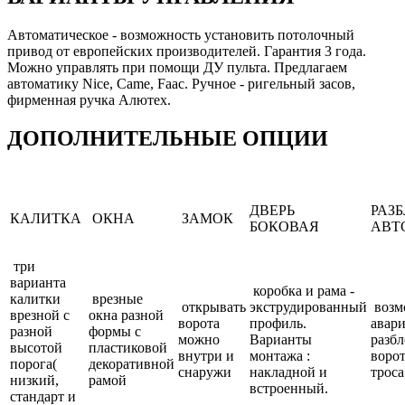
Автоматическое - возможность установить потолочный
привод от европейских производителей. Гарантия 3 года.
Можно управлять при помощи ДУ пульта. Предлагаем
автоматику Nice, Came, Faac. Ручное - ригельный засов,
фирменная ручка Алютех.
ДОПОЛНИТЕЛЬНЫЕ ОПЦИИ
ДВЕРЬ
РАЗ
КАЛИТКА
ОКНА
ЗАМОК
БОКОВАЯ
АВТ
три
варианта
коробка и рама -
калитки
врезные
открывать
экструдированный
возм
врезной с
окна разной
ворота
профиль.
авар
разной
формы с
можно
Варианты
разб
высотой
пластиковой
внутри и
монтажа :
ворот
порога(
декоративной
снаружи
накладной и
троса
низкий,
рамой
встроенный.
стандарт и