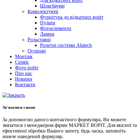
Для відкатних воріт
Шлагбауми
Комплектуючі
Фурнітура до відкатних воріт
Пульти
Фотоелементи
Лампи
Рольставні
Ролетні системи Alutech
Огорожі
Монтаж
Сервіс
Фото робіт
Про нас
Новини
Контакти
Зв'язатися з нами
За допомогою даного контактного формуляра, Ви можете
звязатися з менеджером фірми МАРКЕТ ВОРІТ. Для якісної та
ефективної обробки Вашого запиту, будь ласка, заповніть
нижче наведений формуляр.