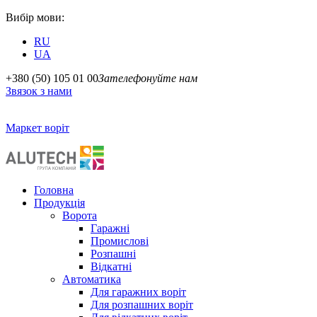
Вибір мови:
RU
UA
+380 (50) 105 01 00
Зателефонуйте нам
Звязок з нами
Маркет воріт
Головна
Продукція
Ворота
Гаражні
Промислові
Розпашні
Відкатні
Автоматика
Для гаражних воріт
Для розпашних воріт