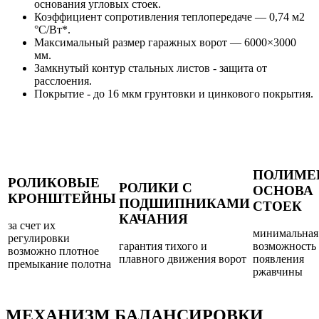
основания угловых стоек.
Коэффициент сопротивления теплопередаче — 0,74 м2
°C/Bт*.
Максимальный размер гаражных ворот — 6000×3000
мм.
Замкнутый контур стальных листов - защита от
расслоения.
Покрытие - до 16 мкм грунтовки и цинкового покрытия.
ПОЛИМЕ
РОЛИКОВЫЕ
РОЛИКИ С
ОСНОВА
КРОНШТЕЙНЫ
ПОДШИПНИКАМИ
СТОЕК
КАЧАНИЯ
за счет их
минимальная
регулировки
гарантия тихого и
возможность
возможно плотное
плавного движения ворот
появления
премыкание полотна
ржавчины
МЕХАНИЗМ БАЛАНСИРОВКИ