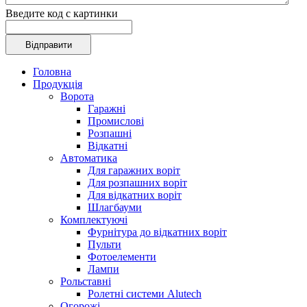
Введите код с картинки
Головна
Продукція
Ворота
Гаражні
Промислові
Розпашні
Відкатні
Автоматика
Для гаражних воріт
Для розпашних воріт
Для відкатних воріт
Шлагбауми
Комплектуючі
Фурнітура до відкатних воріт
Пульти
Фотоелементи
Лампи
Рольставні
Ролетні системи Alutech
Огорожі