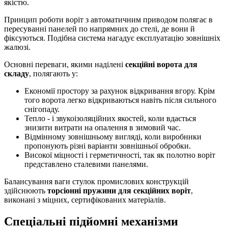
якістю.
Принцип роботи воріт з автоматичним приводом полягає в
пересуванні панелей по напрямних до стелі, де вони й
фіксуються. Подібна система нагадує експлуатацію зовнішніх
жалюзі.
Основні переваги, якими наділені
секційні ворота для
складу
, полягають у:
Економії простору за рахунок відкривання вгору. Крім
того ворота легко відкриваються навіть після сильного
снігопаду.
Тепло - і звукоізоляційних якостей, коли вдається
знизити витрати на опалення в зимовий час.
Відмінному зовнішньому вигляді, коли виробники
пропонують різні варіанти зовнішньої обробки.
Високої міцності і герметичності, так як полотно воріт
представлено сталевими панелями.
Балансування ваги стулок промислових конструкцій
здійснюють
торсіонні пружини для секційних воріт
,
виконані з міцних, сертифікованих матеріалів.
Спеціальні підйомні механізми