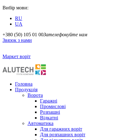
Вибір мови:
RU
UA
+380 (50) 105 01 00
Зателефонуйте нам
Звязок з нами
Маркет воріт
Головна
Продукція
Ворота
Гаражні
Промислові
Розпашні
Відкатні
Автоматика
Для гаражних воріт
Для розпашних воріт