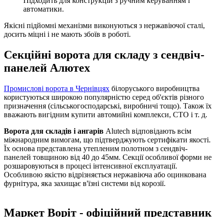
Підходить для конструкцій з ручним керуванням і
автоматики.
Якісні підйомні механізми виконуються з нержавіючої сталі,
досить міцні і не мають збоїв в роботі.
Секційні ворота для складу з сендвіч-
панелей Алютех
Промислові ворота в Чернівцях
білоруського виробництва
користуються широкою популярністю серед об'єктів різного
призначення (сільськогосподарські, виробничі тощо). Також їх
вважають вигідним купити автомийні комплекси, СТО і т. д.
Ворота для складів і ангарів
Alutech відповідають всім
міжнародним вимогам, що підтверджують сертифікати якості.
Їх основа представлена утепленим полотном з сендвіч-
панелей товщиною від 40 до 45мм. Секції особливої форми не
розшаровуються в процесі інтенсивної експлуатації.
Особливою якістю відрізняється нержавіюча або оцинкована
фурнітура, яка захищає в'їзні системи від корозії.
Маркет Воріт - офіційний представник