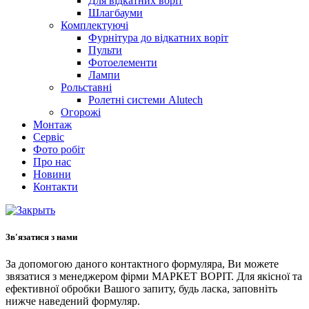
Для відкатних воріт
Шлагбауми
Комплектуючі
Фурнітура до відкатних воріт
Пульти
Фотоелементи
Лампи
Рольставні
Ролетні системи Alutech
Огорожі
Монтаж
Сервіс
Фото робіт
Про нас
Новини
Контакти
Зв'язатися з нами
За допомогою даного контактного формуляра, Ви можете
звязатися з менеджером фірми МАРКЕТ ВОРІТ. Для якісної та
ефективної обробки Вашого запиту, будь ласка, заповніть
нижче наведений формуляр.