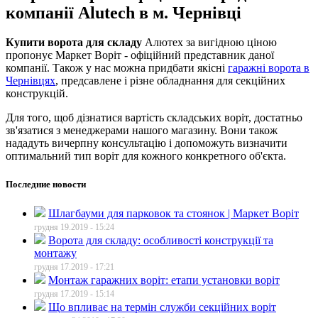
компанії Alutech в м. Чернівці
Купити ворота для складу
Алютех за вигідною ціною
пропонує Маркет Воріт - офіційний представник даної
компанії. Також у нас можна придбати якісні
гаражні ворота в
Чернівцях
, предсавлене і різне обладнання для секційних
конструкцій.
Для того, щоб дізнатися вартість складських воріт, достатньо
зв'язатися з менеджерами нашого магазину. Вони також
нададуть вичерпну консультацію і допоможуть визначити
оптимальний тип воріт для кожного конкретного об'єкта.
Последние новости
Шлагбауми для парковок та стоянок | Маркет Воріт
грудня 19.2019 - 15:24
Ворота для складу: особливості конструкції та
монтажу
грудня 17.2019 - 17:21
Монтаж гаражних воріт: етапи установки воріт
грудня 17.2019 - 15:14
Що впливає на термін служби секційних воріт