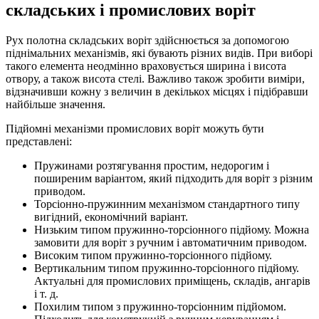
складських і промислових воріт
Рух полотна складських воріт здійснюється за допомогою
піднімальних механізмів, які бувають різних видів. При виборі
такого елемента неодмінно враховується ширина і висота
отвору, а також висота стелі. Важливо також зробити виміри,
відзначивши кожну з величин в декількох місцях і підібравши
найбільше значення.
Підйомні механізми промислових воріт можуть бути
представлені:
Пружинами розтягування простим, недорогим і
поширеним варіантом, який підходить для воріт з різним
приводом.
Торсіонно-пружинним механізмом стандартного типу
вигідний, економічний варіант.
Низьким типом пружинно-торсіонного підйому. Можна
замовити для воріт з ручним і автоматичним приводом.
Високим типом пружинно-торсіонного підйому.
Вертикальним типом пружинно-торсіонного підйому.
Актуальні для промислових приміщень, складів, ангарів
і т. д.
Похилим типом з пружинно-торсіонним підйомом.