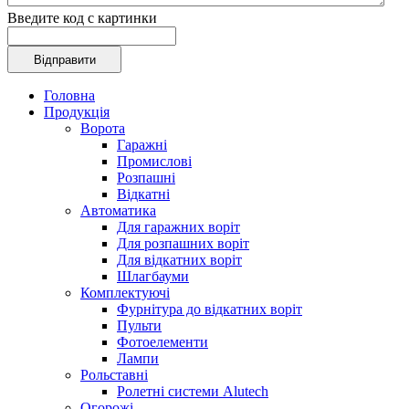
Введите код с картинки
Головна
Продукція
Ворота
Гаражні
Промислові
Розпашні
Відкатні
Автоматика
Для гаражних воріт
Для розпашних воріт
Для відкатних воріт
Шлагбауми
Комплектуючі
Фурнітура до відкатних воріт
Пульти
Фотоелементи
Лампи
Рольставні
Ролетні системи Alutech
Огорожі