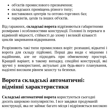
об'єктів промислового призначення;
складських приміщень різного типу;
виставкових центрів та оптово-торгових баз;
паркінгів, цехів та інших об'єктів.
Від гаражних,
складські ворота
відрізняються габаритними
розмірами і особливостями конструкції. Головні їх переваги в
відмінній міцності, стійкості до злому і великій кількості
циклів закривання-відкривання.
Розрізняють такі типи промислових воріт: розпашні, відкатні і
ворота для складу підйомні. Перші два види є міцними і
надійними, але не підходять при обмеженому просторі.
Кращий варіант, в такому випадку, секційні конструкції, які
зручні у використанні, актуальні для будь-якого планування,
наділені високим рівнем захисту та безпеки.
Ворота складські автоматичні:
відмінні характеристики
Складські автоматичні ворота
користуються сьогодні
досить широкою популярністю. І все завдяки продуманій
конструкції, яка не займає багато місця і відрізняється високою