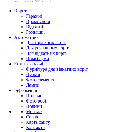
листопада 24.2019 - 17:20
Ворота
Гаражні
Промислові
Відкатні
Розпашні
Автоматика
Для гаражних воріт
Для розпашних воріт
Для відкатних воріт
Шлагбауми
Комплектуючі
Фурнітура для відкатних воріт
Пульти
Фотоелементи
Лампи
Інформація
Про нас
Фото робіт
Новини
Монтаж
Сервіс
Карта сайту
Контакти