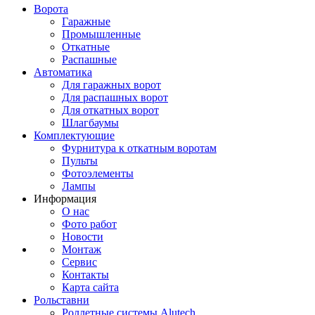
Ворота
Гаражные
Промышленные
Откатные
Распашные
Автоматика
Для гаражных ворот
Для распашных ворот
Для откатных ворот
Шлагбаумы
Комплектующие
Фурнитура к откатным воротам
Пульты
Фотоэлементы
Лампы
Информация
О нас
Фото работ
Новости
Монтаж
Сервис
Контакты
Карта сайта
Рольставни
Роллетные системы Alutech