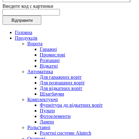
Введите код с картинки
Головна
Продукція
Ворота
Гаражні
Промислові
Розпашні
Відкатні
Автоматика
Для гаражних воріт
Для розпашних воріт
Для відкатних воріт
Шлагбауми
Комплектуючі
Фурнітура до відкатних воріт
Пульти
Фотоелементи
Лампи
Рольставні
Ролетні системи Alutech
Огорожі