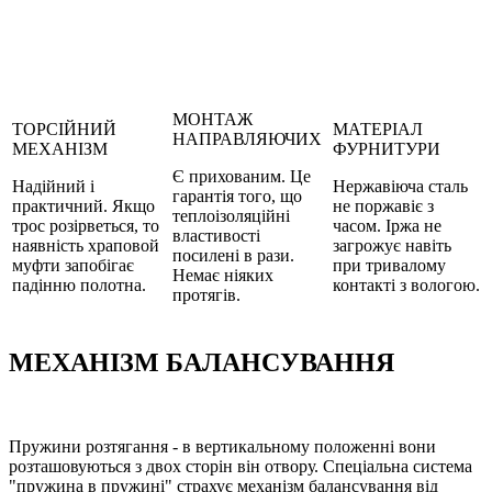
МОНТАЖ
ТОРСІЙНИЙ
МАТЕРІАЛ
НАПРАВЛЯЮЧИХ
МЕХАНІЗМ
ФУРНИТУРИ
Є прихованим. Це
Надійний і
Нержавіюча сталь
гарантія того, що
практичний. Якщо
не поржавіє з
теплоізоляційні
трос розірветься, то
часом. Іржа не
властивості
наявність храповой
загрожує навіть
посилені в рази.
муфти запобігає
при тривалому
Немає ніяких
падінню полотна.
контакті з вологою.
протягів.
МЕХАНІЗМ БАЛАНСУВАННЯ
Пружини розтягання - в вертикальному положенні вони
розташовуються з двох сторін він отвору. Спеціальна система
"пружина в пружині" страхує механізм балансування від