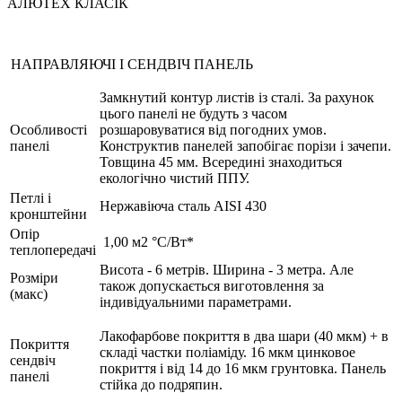
АЛЮТЕХ КЛАСІК
НАПРАВЛЯЮЧІ І СЕНДВІЧ ПАНЕЛЬ
Замкнутий контур листів із сталі. За рахунок
цього панелі не будуть з часом
Особливості
розшаровуватися від погодних умов.
панелі
Конструктив панелей запобігає порізи і зачепи.
Товщина 45 мм. Всередині знаходиться
екологічно чистий ППУ.
Петлі і
Нержавіюча сталь AISI 430
кронштейни
Опір
1,00 м2 °C/Bт*
теплопередачі
Висота - 6 метрів. Ширина - 3 метра. Але
Розміри
також допускається виготовлення за
(макс)
індивідуальними параметрами.
Лакофарбове покриття в два шари (40 мкм) + в
Покриття
складі частки поліаміду. 16 мкм цинковое
сендвіч
покриття і від 14 до 16 мкм грунтовка. Панель
панелі
стійка до подряпин.