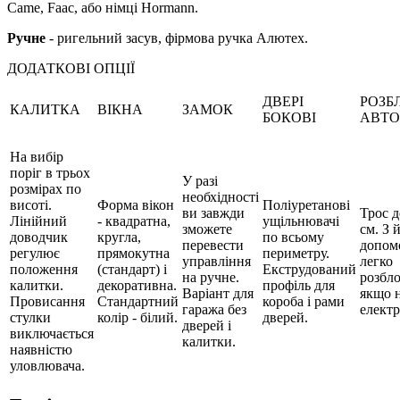
Came, Faac, або німці Hormann.
Ручне
- ригельний засув, фірмова ручка Алютех.
ДОДАТКОВІ ОПЦІЇ
ДВЕРІ
РОЗБ
КАЛИТКА
ВІКНА
ЗАМОК
БОКОВІ
АВТ
На вибір
поріг в трьох
У разі
розмірах по
необхідності
висоті.
Форма вікон
Поліуретанові
ви завжди
Трос 
Лінійний
- квадратна,
ущільнювачі
зможете
см. З 
доводчик
кругла,
по всьому
перевести
допом
регулює
прямокутна
периметру.
управління
легко
положення
(стандарт) і
Екструдований
на ручне.
розбл
калитки.
декоративна.
профіль для
Варіант для
якщо н
Провисання
Стандартний
короба і рами
гаража без
електр
стулки
колір - білий.
дверей.
дверей і
виключається
калитки.
наявністю
уловлювача.