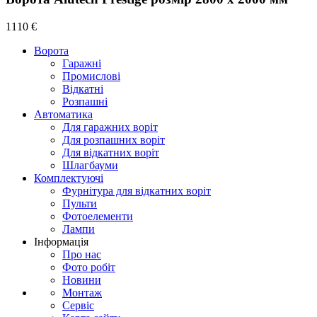
1110 €
Ворота
Гаражні
Промислові
Відкатні
Розпашні
Автоматика
Для гаражних воріт
Для розпашних воріт
Для відкатних воріт
Шлагбауми
Комплектуючі
Фурнітура для відкатних воріт
Пульти
Фотоелементи
Лампи
Інформація
Про нас
Фото робіт
Новини
Монтаж
Сервіс