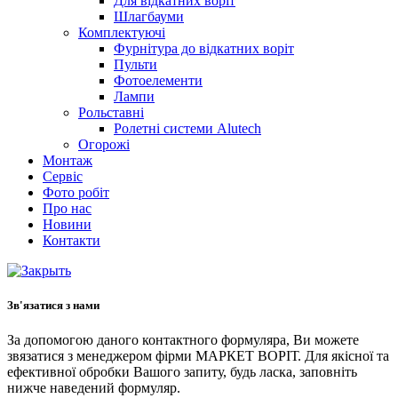
Для відкатних воріт
Шлагбауми
Комплектуючі
Фурнітура до відкатних воріт
Пульти
Фотоелементи
Лампи
Рольставні
Ролетні системи Alutech
Огорожі
Монтаж
Сервіс
Фото робіт
Про нас
Новини
Контакти
Зв'язатися з нами
За допомогою даного контактного формуляра, Ви можете
звязатися з менеджером фірми МАРКЕТ ВОРІТ. Для якісної та
ефективної обробки Вашого запиту, будь ласка, заповніть
нижче наведений формуляр.