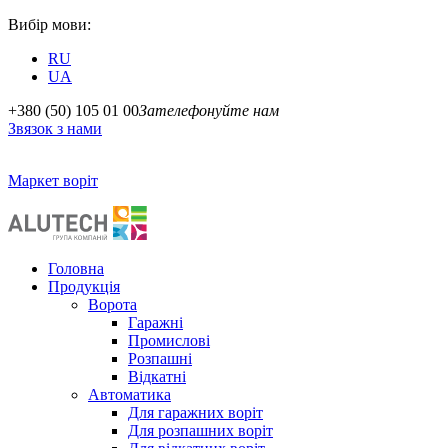
Вибір мови:
RU
UA
+380 (50) 105 01 00
Зателефонуйте нам
Звязок з нами
Маркет воріт
Головна
Продукція
Ворота
Гаражні
Промислові
Розпашні
Відкатні
Автоматика
Для гаражних воріт
Для розпашних воріт