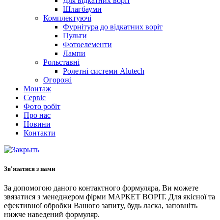
Для відкатних воріт
Шлагбауми
Комплектуючі
Фурнітура до відкатних воріт
Пульти
Фотоелементи
Лампи
Рольставні
Ролетні системи Alutech
Огорожі
Монтаж
Сервіс
Фото робіт
Про нас
Новини
Контакти
Зв'язатися з нами
За допомогою даного контактного формуляра, Ви можете
звязатися з менеджером фірми МАРКЕТ ВОРІТ. Для якісної та
ефективної обробки Вашого запиту, будь ласка, заповніть
нижче наведений формуляр.