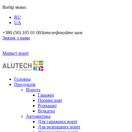
Вибір мови:
RU
UA
+380 (50) 105 01 00
Зателефонуйте нам
Звязок з нами
Маркет воріт
Головна
Продукція
Ворота
Гаражні
Промислові
Розпашні
Відкатні
Автоматика
Для гаражних воріт
Для розпашних воріт