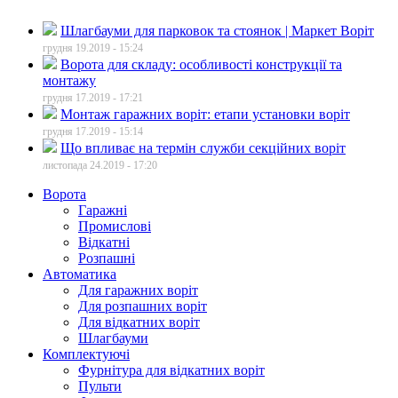
Шлагбауми для парковок та стоянок | Маркет Воріт
грудня 19.2019 - 15:24
Ворота для складу: особливості конструкції та
монтажу
грудня 17.2019 - 17:21
Монтаж гаражних воріт: етапи установки воріт
грудня 17.2019 - 15:14
Що впливає на термін служби секційних воріт
листопада 24.2019 - 17:20
Ворота
Гаражні
Промислові
Відкатні
Розпашні
Автоматика
Для гаражних воріт
Для розпашних воріт
Для відкатних воріт
Шлагбауми
Комплектуючі
Фурнітура для відкатних воріт
Пульти