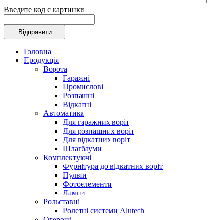
Введите код с картинки
Головна
Продукція
Ворота
Гаражні
Промислові
Розпашні
Відкатні
Автоматика
Для гаражних воріт
Для розпашних воріт
Для відкатних воріт
Шлагбауми
Комплектуючі
Фурнітура до відкатних воріт
Пульти
Фотоелементи
Лампи
Рольставні
Ролетні системи Alutech
Огорожі