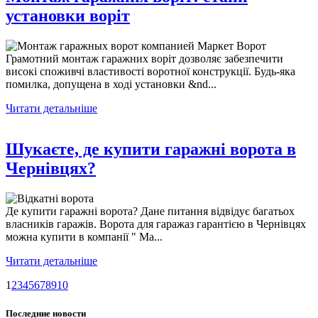
установки воріт
Грамотний монтаж гаражних воріт дозволяє забезпечити
високі споживчі властивості воротної конструкції. Будь-яка
помилка, допущена в ході установки &nd...
Читати детальніше
Шукаєте, де купити гаражні ворота в
Чернівцях?
Де купити гаражні ворота? Дане питання відвідує багатьох
власників гаражів. Ворота для гаражаз гарантією в Чернівцях
можна купити в компанії " Ма...
Читати детальніше
1
2
3
4
5
6
7
8
9
10
Последние новости