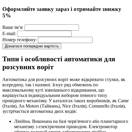
Оформляйте заявку зараз і отримайте знижку
5%
Ваше ім’я:
E-mail:
Номер телефону:
Типи і особливості автоматики для
розсувних воріт
Автоматика для розсувних воріт може відкривати стулки, як
всередину, так і назовні. Існує ряд обмежень по
максимальному куті зовнішнього відкривання, що
вирішується індивідуальним вибором певного типу
привідного механізму. У каталогах таких виробників, як Came
(Італія), An Motors (Тайвань), Nice (Італія), Comunello (Італія),
зустрічається автоматика двох видів:
Лінійна. Виконана на базі черв'ячного або планетарного
механізму з електричним приводом. Електромотор
обертає ходовий гвинт, забезпечуючи лінійне