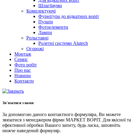
Для відкатних воріт
Шлагбауми
Комплектуючі
Фурнітура до відкатних воріт
Пульти
Фотоелементи
Лампи
Рольставні
Ролетні системи Alutech
Огорожі
Монтаж
Сервіс
Фото робіт
Про нас
Новини
Контакти
Зв'язатися з нами
За допомогою даного контактного формуляра, Ви можете
звязатися з менеджером фірми МАРКЕТ ВОРІТ. Для якісної та
ефективної обробки Вашого запиту, будь ласка, заповніть
нижче наведений формуляр.