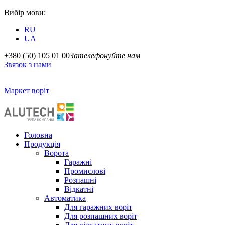
Вибір мови:
RU
UA
+380 (50) 105 01 00
Зателефонуйте нам
Звязок з нами
Маркет воріт
Головна
Продукція
Ворота
Гаражні
Промислові
Розпашні
Відкатні
Автоматика
Для гаражних воріт
Для розпашних воріт