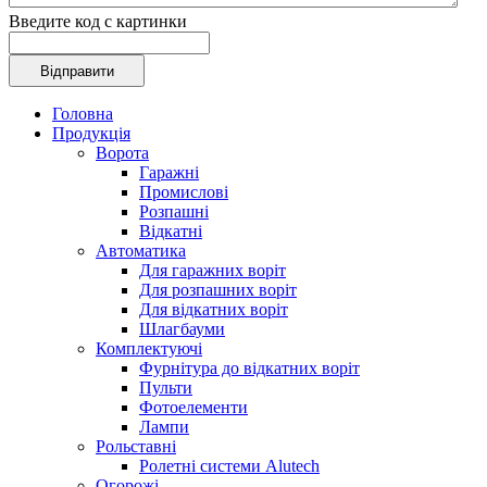
Введите код с картинки
Головна
Продукція
Ворота
Гаражні
Промислові
Розпашні
Відкатні
Автоматика
Для гаражних воріт
Для розпашних воріт
Для відкатних воріт
Шлагбауми
Комплектуючі
Фурнітура до відкатних воріт
Пульти
Фотоелементи
Лампи
Рольставні
Ролетні системи Alutech
Огорожі