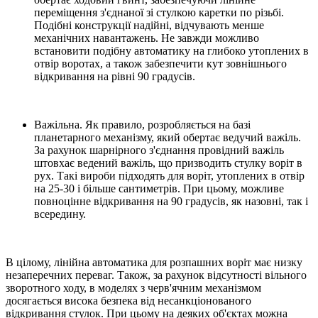
переміщення з'єднаної зі стулкою каретки по різьбі.
Подібні конструкції надійні, відчувають менше
механічних навантажень. Не завжди можливо
встановити подібну автоматику на глибоко утоплених в
отвір воротах, а також забезпечити кут зовнішнього
відкривання на рівні 90 градусів.
Важільна. Як правило, розробляється на базі
планетарного механізму, який обертає ведучий важіль.
За рахунок шарнірного з'єднання провідний важіль
штовхає ведений важіль, що призводить стулку воріт в
рух. Такі вироби підходять для воріт, утоплених в отвір
на 25-30 і більше сантиметрів. При цьому, можливе
повноцінне відкривання на 90 градусів, як назовні, так і
всередину.
В цілому, лінійна автоматика для розпашних воріт має низку
незаперечних переваг. Також, за рахунок відсутності вільного
зворотного ходу, в моделях з черв'ячним механізмом
досягається висока безпека від несанкціонованого
відкривання стулок. При цьому на деяких об'єктах можна