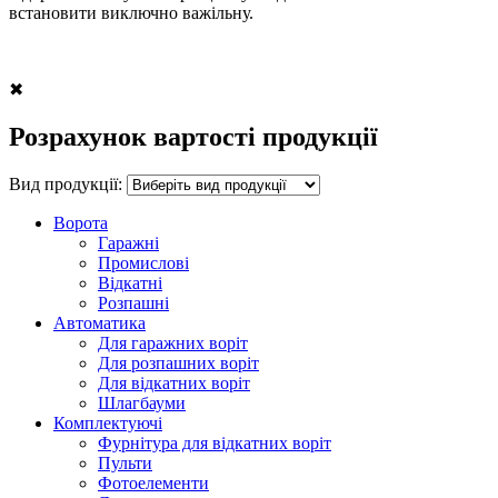
встановити виключно важільну.
✖
Розрахунок вартості продукції
Вид продукції:
Ворота
Гаражні
Промислові
Відкатні
Розпашні
Автоматика
Для гаражних воріт
Для розпашних воріт
Для відкатних воріт
Шлагбауми
Комплектуючі
Фурнітура для відкатних воріт
Пульти
Фотоелементи