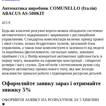
Автоматика виробник COMUNELLO (Італія)
ABACUS AS-500KIT
415 €
Будь-які класичні розсувні ворота можна обладнати системою
автоматичного відкривання і закривання з дистанційним
управлінням. Стандартна комплектація включає привід правої
і лівої стулки, кілька бездротових пультів, загальний блок
управління, а також інші комплектуючі в залежності від моделі
та виробника (фотоелементи, сигнальні лампи, зовнішні
приймачі і т.п.). Вибір конкретної автоматики здійснюється, в
першу чергу, зважаючи на параметри конструкції - габаритні
розміри і вагу стулки. Для об'єктів з інтенсивним рухом слід
обирати автоматику промислового типу, яка має володіє
можливістю тривалої роботи і підвищеним ресурсом деталей.
Оформляйте заявку зараз і отримайте
знижку 5%
ОФОРМИТИ ЗАЯВКУ НА РОЗРАХУНОК ЗА 5 ХВИЛИН
✖