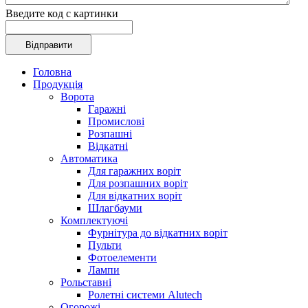
Введите код с картинки
Головна
Продукція
Ворота
Гаражні
Промислові
Розпашні
Відкатні
Автоматика
Для гаражних воріт
Для розпашних воріт
Для відкатних воріт
Шлагбауми
Комплектуючі
Фурнітура до відкатних воріт
Пульти
Фотоелементи
Лампи
Рольставні
Ролетні системи Alutech
Огорожі