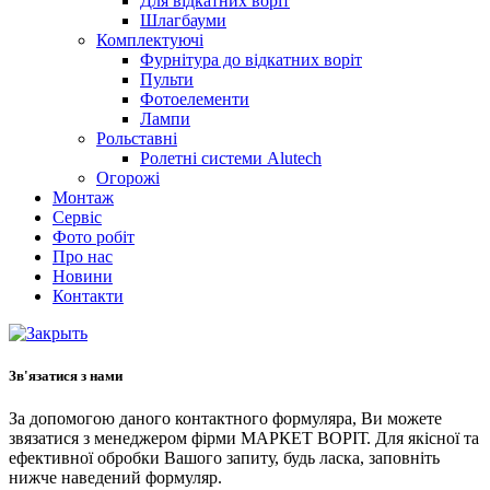
Для відкатних воріт
Шлагбауми
Комплектуючі
Фурнітура до відкатних воріт
Пульти
Фотоелементи
Лампи
Рольставні
Ролетні системи Alutech
Огорожі
Монтаж
Сервіс
Фото робіт
Про нас
Новини
Контакти
Зв'язатися з нами
За допомогою даного контактного формуляра, Ви можете
звязатися з менеджером фірми МАРКЕТ ВОРІТ. Для якісної та
ефективної обробки Вашого запиту, будь ласка, заповніть
нижче наведений формуляр.