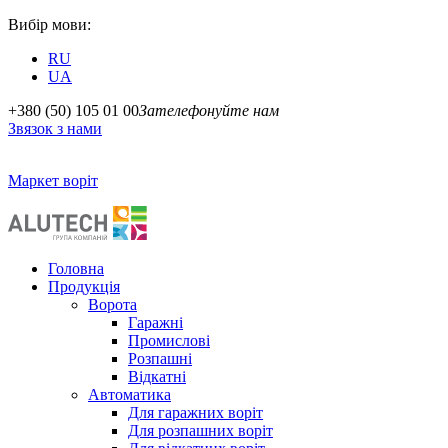
Вибір мови:
RU
UA
+380 (50) 105 01 00
Зателефонуйте нам
Звязок з нами
Маркет воріт
Головна
Продукція
Ворота
Гаражні
Промислові
Розпашні
Відкатні
Автоматика
Для гаражних воріт
Для розпашних воріт