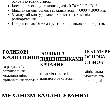
основи кутових стійок.
Коефіцієнт опору теплопередачі - 0,74 м2 ° C / Вт *.
Максимальний розмір гаражних воріт - 6000 × 3000 мм.
Замкнутий контур сталевих листів - захист від
розшарування.
Покриття - до 16 мкм грунтовки і цинкового покриття.
ПОЛІМЕР
РОЛИКОВІ
РОЛИКИ З
ОСНОВА
КРОНШТЕЙНИ
ПІДШИПНИКАМИ
СТІЙОК
КАЧАННЯ
за рахунок їх
регулювання
мінімальна
гарантія тихого і
можливо щільне
можливість
плавного руху воріт
примикання полотна
появи іржі
МЕХАНІЗМ БАЛАНСУВАННЯ