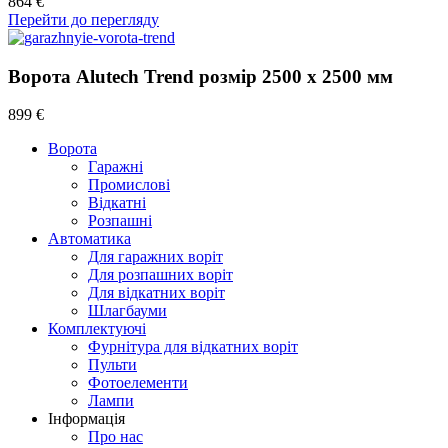
864 €
Перейти до перегляду
Ворота Alutech Trend розмір 2500 х 2500 мм
899 €
Ворота
Гаражні
Промислові
Відкатні
Розпашні
Автоматика
Для гаражних воріт
Для розпашних воріт
Для відкатних воріт
Шлагбауми
Комплектуючі
Фурнітура для відкатних воріт
Пульти
Фотоелементи
Лампи
Інформація
Про нас