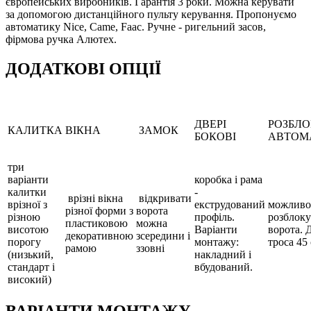
європейських виробників. Гарантія 3 роки. Можна керувати
за допомогою дистанційного пульту керування. Пропонуємо
автоматику Nice, Came, Faac. Ручне - ригельний засов,
фірмова ручка Алютех.
ДОДАТКОВІ ОПЦІЇ
ДВЕРІ
РОЗБЛ
КАЛИТКА
ВІКНА
ЗАМОК
БОКОВІ
АВТОМ
три
варіанти
коробка і рама
калитки
-
врізні вікна
відкривати
врізної з
екструдований
можливо
різної форми з
ворота
різною
профіль.
розблоку
пластиковою
можна
висотою
Варіанти
ворота.
декоративною
зсередини і
порогу
монтажу:
троса 45 
рамою
ззовні
(низький,
накладний і
стандарт і
вбудований.
високий)
ВАРІАНТИ МОНТАЖУ