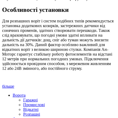
Особливості установки
Для розпашних воріт і систем подібних типів рекомендується
установка додаткових козирків, застережних датчики від
сонячних променів, здатних створювати перешкоди. Також
слід враховувати, що погодні умови здатні впливати на
дальність дії датчиків: дощ, сніг або туман можуть знизити
дальність на 30%. Даний фактор особливо важливий для
відкатних воріт з великою шириною стулки. Компанія Ан-
Моторс гарантує стабільну роботу фотоелементів на відстані
12 метрів при нормальних погодних умовах. Підключення
здійснюється провідним способом, з мережевим живленням
12 або 24В змінного, або постійного струму.
більше
Ворота
Гаражні
Промислові
Відкатні
Розпашні