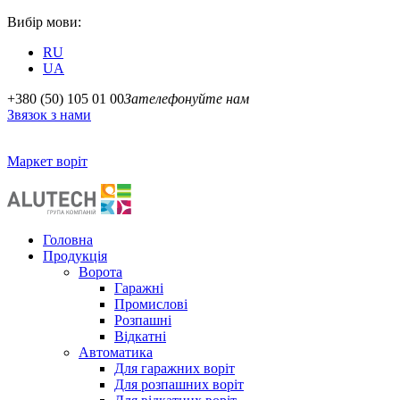
Вибір мови:
RU
UA
+380 (50) 105 01 00
Зателефонуйте нам
Звязок з нами
Маркет воріт
Головна
Продукція
Ворота
Гаражні
Промислові
Розпашні
Відкатні
Автоматика
Для гаражних воріт
Для розпашних воріт