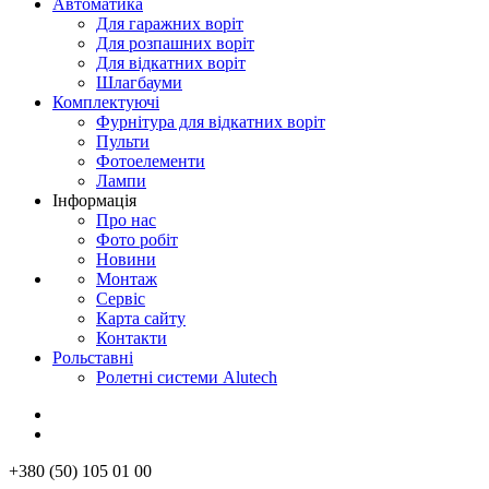
Автоматика
Для гаражних воріт
Для розпашних воріт
Для відкатних воріт
Шлагбауми
Комплектуючі
Фурнітура для відкатних воріт
Пульти
Фотоелементи
Лампи
Інформація
Про нас
Фото робіт
Новини
Монтаж
Сервіс
Карта сайту
Контакти
Рольставні
Ролетні системи Alutech
+380 (50) 105 01 00