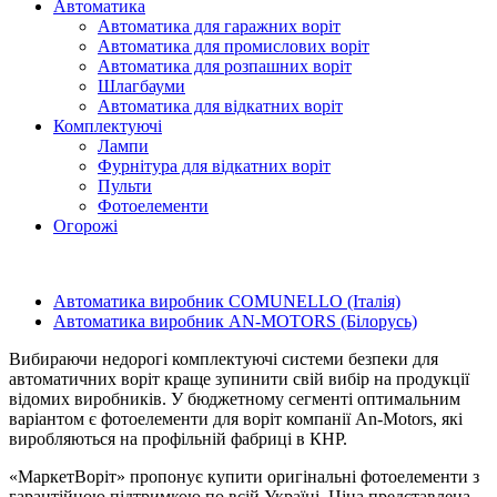
Автоматика
Автоматика для гаражних воріт
Автоматика для промислових воріт
Автоматика для розпашних воріт
Шлагбауми
Автоматика для відкатних воріт
Комплектуючі
Лампи
Фурнітура для відкатних воріт
Пульти
Фотоелементи
Огорожі
Автоматика виробник COMUNELLO (Італія)
Автоматика виробник AN-MOTORS (Білорусь)
Вибираючи недорогі комплектуючі системи безпеки для
автоматичних воріт краще зупинити свій вибір на продукції
відомих виробників. У бюджетному сегменті оптимальним
варіантом є фотоелементи для воріт компанії An-Motors, які
виробляються на профільній фабриці в КНР.
«МаркетВоріт» пропонує купити оригінальні фотоелементи з
гарантійною підтримкою по всій Україні. Ціна представлена