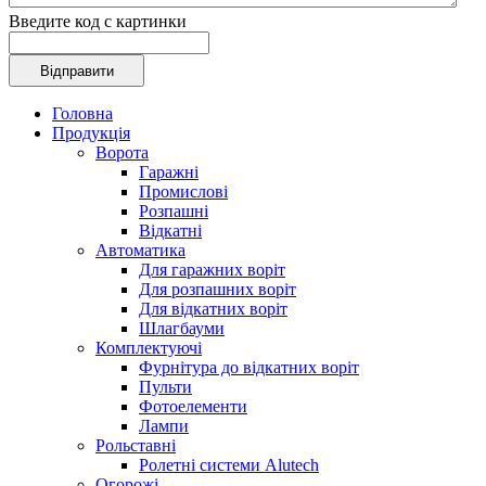
Введите код с картинки
Головна
Продукція
Ворота
Гаражні
Промислові
Розпашні
Відкатні
Автоматика
Для гаражних воріт
Для розпашних воріт
Для відкатних воріт
Шлагбауми
Комплектуючі
Фурнітура до відкатних воріт
Пульти
Фотоелементи
Лампи
Рольставні
Ролетні системи Alutech
Огорожі