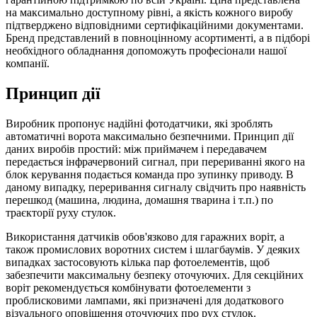
на максимально доступному рівні, а якість кожного виробу
підтверджено відповідними сертифікаційними документами.
Бренд представлений в повноцінному асортименті, а в підборі
необхідного обладнання допоможуть професіонали нашої
компанії.
Принцип дії
Виробник пропонує надійні фотодатчики, які зроблять
автоматичні ворота максимально безпечними. Принцип дії
даних виробів простий: між приймачем і передавачем
передається інфрачервоний сигнал, при перериванні якого на
блок керування подається команда про зупинку приводу. В
даному випадку, переривання сигналу свідчить про наявність
перешкод (машина, людина, домашня тварина і т.п.) по
траєкторії руху стулок.
Використання датчиків обов'язково для гаражних воріт, а
також промислових воротних систем і шлагбаумів. У деяких
випадках застосовують кілька пар фотоелементів, щоб
забезпечити максимальну безпеку оточуючих. Для секційних
воріт рекомендується комбінувати фотоелементи з
проблисковими лампами, які призначені для додаткового
візуального оповіщення оточуючих про рух стулок.