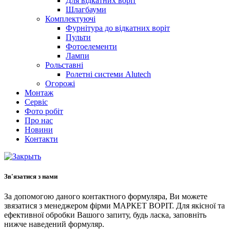
Для відкатних воріт
Шлагбауми
Комплектуючі
Фурнітура до відкатних воріт
Пульти
Фотоелементи
Лампи
Рольставні
Ролетні системи Alutech
Огорожі
Монтаж
Сервіс
Фото робіт
Про нас
Новини
Контакти
Зв'язатися з нами
За допомогою даного контактного формуляра, Ви можете
звязатися з менеджером фірми МАРКЕТ ВОРІТ. Для якісної та
ефективної обробки Вашого запиту, будь ласка, заповніть
нижче наведений формуляр.