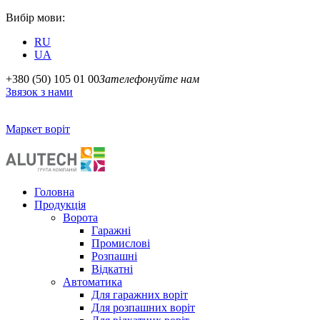
Вибір мови:
RU
UA
+380 (50) 105 01 00
Зателефонуйте нам
Звязок з нами
Маркет воріт
Головна
Продукція
Ворота
Гаражні
Промислові
Розпашні
Відкатні
Автоматика
Для гаражних воріт
Для розпашних воріт