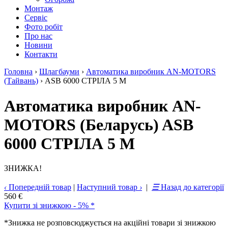
Монтаж
Сервіс
Фото робіт
Про нас
Новини
Контакти
Головна
›
Шлагбауми
›
Автоматика виробник AN-MOTORS
(Тайвань)
›
ASB 6000 СТРІЛА 5 М
Автоматика виробник AN-
MOTORS (Беларусь) ASB
6000 СТРІЛА 5 М
ЗНИЖКА!
‹
Попередній товар
|
Наступний товар
›
|
☰
Назад до категорії
560 €
Купити зі знижкою - 5% *
*Знижка не розповсюджується на акційні товари зі знижкою