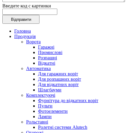
Введите код с картинки
Головна
Продукція
Ворота
Гаражні
Промислові
Розпашні
Відкатні
Автоматика
Для гаражних воріт
Для розпашних воріт
Для відкатних воріт
Шлагбауми
Комплектуючі
Фурнітура до відкатних воріт
Пульти
Фотоелементи
Лампи
Рольставні
Ролетні системи Alutech
Огорожі