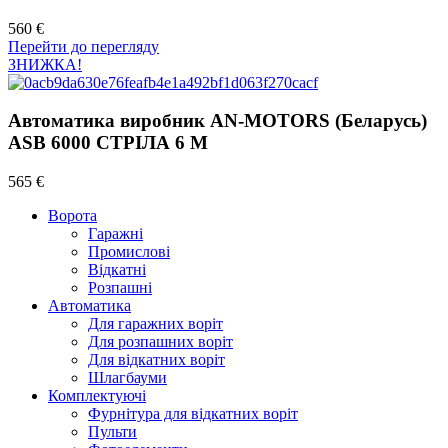
560 €
Перейти до перегляду
ЗНИЖКА!
Автоматика виробник AN-MOTORS (Беларусь)
ASB 6000 СТРІЛА 6 М
565 €
Ворота
Гаражні
Промислові
Відкатні
Розпашні
Автоматика
Для гаражних воріт
Для розпашних воріт
Для відкатних воріт
Шлагбауми
Комплектуючі
Фурнітура для відкатних воріт
Пульти