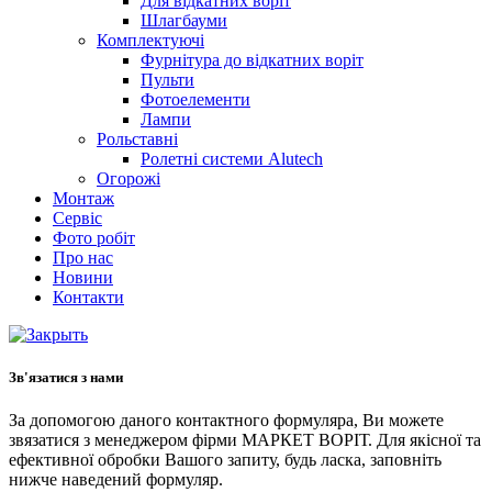
Для відкатних воріт
Шлагбауми
Комплектуючі
Фурнітура до відкатних воріт
Пульти
Фотоелементи
Лампи
Рольставні
Ролетні системи Alutech
Огорожі
Монтаж
Сервіс
Фото робіт
Про нас
Новини
Контакти
Зв'язатися з нами
За допомогою даного контактного формуляра, Ви можете
звязатися з менеджером фірми МАРКЕТ ВОРІТ. Для якісної та
ефективної обробки Вашого запиту, будь ласка, заповніть
нижче наведений формуляр.